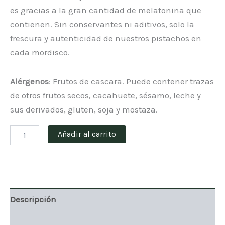
es gracias a la gran cantidad de melatonina que
contienen. Sin conservantes ni aditivos, solo la
frescura y autenticidad de nuestros pistachos en
cada mordisco.
Alérgenos
: Frutos de cascara. Puede contener trazas
de otros frutos secos, cacahuete, sésamo, leche y
sus derivados, gluten, soja y mostaza.
Grano
Añadir al carrito
de
pistacho
natural
200g
cantidad
Descripción
Valoraciones (0)