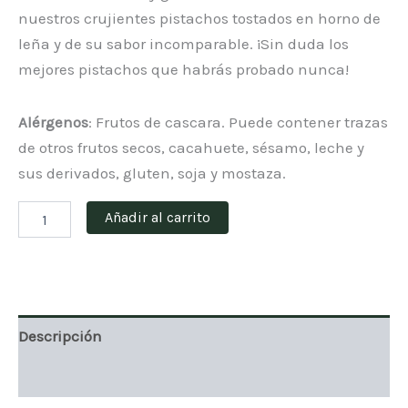
nuestros crujientes pistachos tostados en horno de
leña y de su sabor incomparable. ¡Sin duda los
mejores pistachos que habrás probado nunca!
Alérgenos
: Frutos de cascara. Puede contener trazas
de otros frutos secos, cacahuete, sésamo, leche y
sus derivados, gluten, soja y mostaza.
Grano
Añadir al carrito
de
pistacho
tostado
250g
cantidad
Descripción
Valoraciones (0)